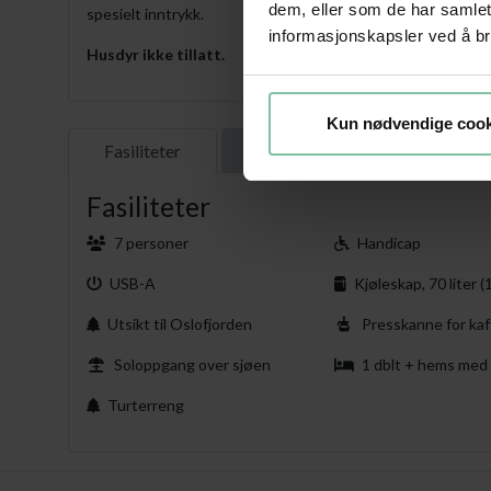
dem, eller som de har samle
spesielt inntrykk.
informasjonskapsler ved å br
Husdyr ikke tillatt.
Kun nødvendige cook
Fasiliteter
Beliggenhet
Praktisk
Fasiliteter
7 personer
Handicap
USB-A
Kjøleskap, 70 liter 
Utsikt til Oslofjorden
Presskanne for kaf
Soloppgang over sjøen
1 dblt + hems med 5 gode m
Turterreng