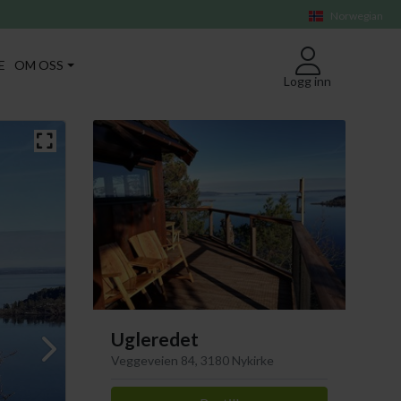
Norwegian
E
OM OSS
Logg inn
Ugleredet
Veggeveien 84, 3180 Nykirke