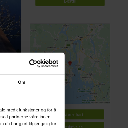
Bestill
Om
rdvest
n i
iale mediefunksjoner og for å
d meget
Vis større kart
 med partnerne våre innen
 andre.
u har gjort tilgjengelig for
et helt
Veibeskrivelse