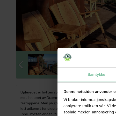
Samtykke
Denne nettsiden anvender c
Ugleredet er hytten som ligger helt ut mot stupet langs det
mot innløpet av Drammensfjorden og over Falkenstenbukta 
Vi bruker informasjonskapsler
tretoppene. Men på grunn av terrengformen, er adkomst til
analysere trafikken vår. Vi 
lett adkomst for gjestene, og er slik sett også tilpasset gj
sosiale medier, annonsering 
Inne i hytten er det i tillegg litt bredere dører i første eta