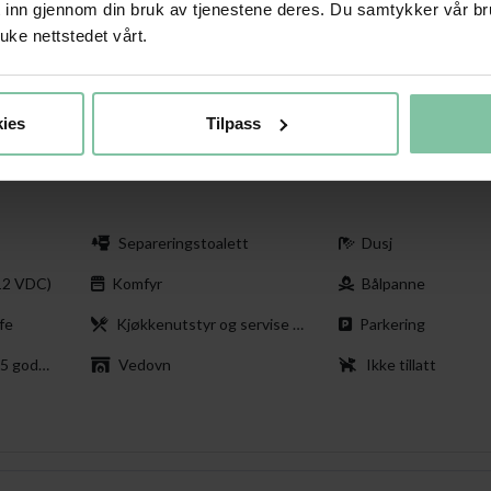
t inn gjennom din bruk av tjenestene deres. Du samtykker vår b
uke nettstedet vårt.
ies
Tilpass
 informasjon
Separeringstoalett
Dusj
(12 VDC)
Komfyr
Bålpanne
fe
Kjøkkenutstyr og servise for 7
Parkering
adrasser
Vedovn
Ikke tillatt