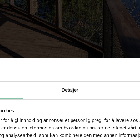
Detaljer
ookies
 ca 3 km lange Veggefjellet. Utsikten herfra i nesten 180°, er mer fra no
østover langs Veggefjell. Som de andre hyttene, står også denne hytte
 for å gi innhold og annonser et personlig preg, for å levere sos
 hyttene via en horisontal ca 12-15 m lang rampe. Den utpreger seg me
deler dessuten informasjon om hvordan du bruker nettstedet vårt,
ester som ønsker å unngå å gå i lange trapper, det være seg små barn eller
og analysearbeid, som kan kombinere den med annen informasjon d
sje, og et romslig bad. Synet av terrenget 100 m rett ned fra terrassen, gir 