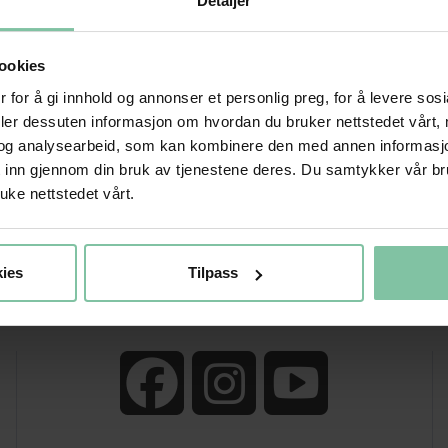
Detaljer
33
10
11
12
13
14
15
16
34
17
18
19
20
21
22
23
ookies
 for å gi innhold og annonser et personlig preg, for å levere sos
35
24
25
26
27
28
29
30
deler dessuten informasjon om hvordan du bruker nettstedet vårt,
36
31
01
02
03
04
05
06
og analysearbeid, som kan kombinere den med annen informasjon d
t inn gjennom din bruk av tjenestene deres. Du samtykker vår b
uke nettstedet vårt.
lg en anden periode(fra og til) i kalenderne herover, ellers kontakt admin
ies
Tilpass