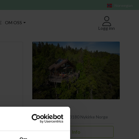
Norwegian
E
OM OSS
Logg inn
Ørneredet
Veggeveien 84, 3180 Nykirke Norge
Info