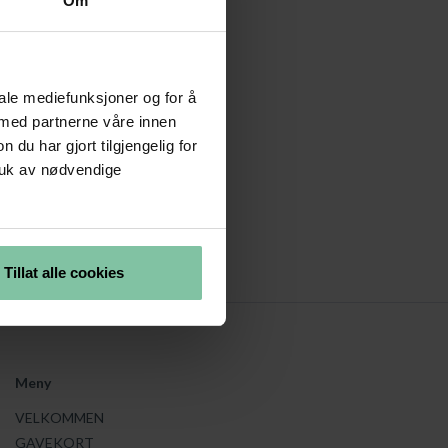
Om
iale mediefunksjoner og for å
 med partnerne våre innen
u har gjort tilgjengelig for
ruk av nødvendige
istrator.
Tillat alle cookies
Meny
VELKOMMEN
GAVEKORT