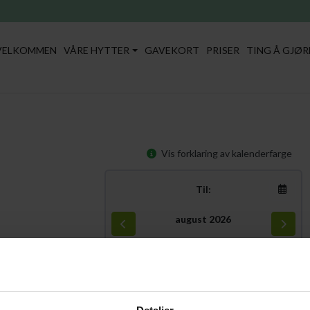
VELKOMMEN
VÅRE HYTTER
GAVEKORT
PRISER
TING Å GJØR
Vis forklaring av kalenderfarge
Til:
august 2026
Uke
ma
ti
on
to
fr
lø
sø
31
27
28
29
30
31
01
02
32
03
04
05
06
07
08
09