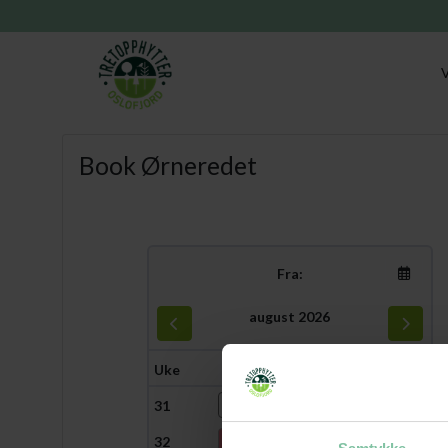
Book Ørneredet
Fra:
august 2026
Uke
ma
ti
on
to
fr
lø
sø
31
27
28
29
30
31
01
02
32
03
04
05
06
07
08
09